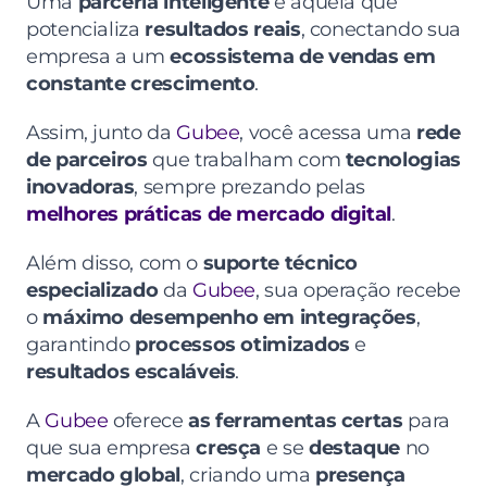
Uma 
parceria inteligente
 é aquela que 
potencializa 
resultados reais
, conectando sua 
empresa a um 
ecossistema de vendas em 
constante crescimento
.
Assim, junto da 
Gubee
, você acessa uma 
rede 
de parceiros
 que trabalham com 
tecnologias 
inovadoras
, sempre prezando pelas 
melhores práticas de mercado digital
.
Além disso, com o 
suporte técnico 
especializado
 da 
Gubee
, sua operação recebe 
o 
máximo desempenho em integrações
, 
garantindo 
processos otimizados
 e 
resultados escaláveis
.
A 
Gubee
 oferece 
as ferramentas certas
 para 
que sua empresa 
cresça
 e se 
destaque
 no 
mercado global
, criando uma 
presença 