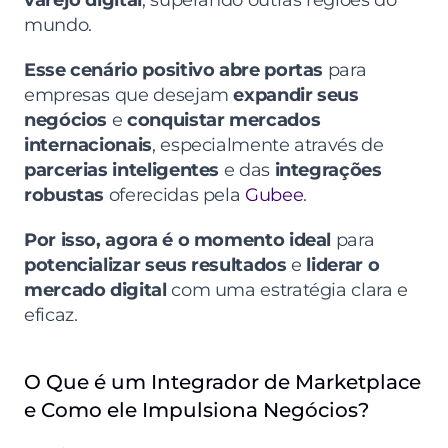
varejo digital
, superando outras regiões do 
mundo.
Esse cenário positivo abre portas
 para 
empresas que desejam 
expandir seus 
negócios
 e 
conquistar mercados 
internacionais
, especialmente através de 
parcerias inteligentes
 e das 
integrações 
robustas
 oferecidas pela 
Gubee
.
Por isso, agora é o momento ideal
 para 
potencializar seus resultados
 e 
liderar o 
mercado digital
 com uma estratégia clara e 
eficaz.
O Que é um Integrador de Marketplace 
e Como ele Impulsiona Negócios?