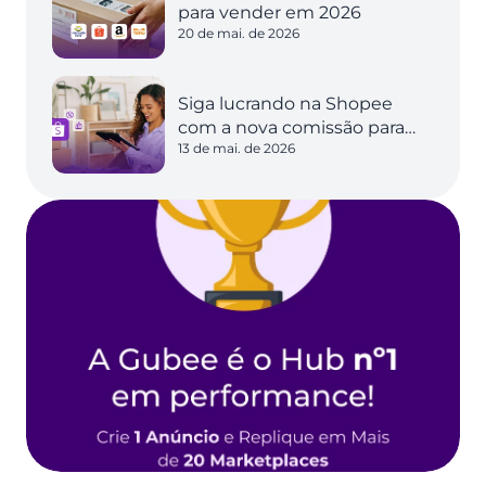
para vender em 2026
20 de mai. de 2026
Siga lucrando na Shopee
com a nova comissão para
13 de mai. de 2026
vendedores